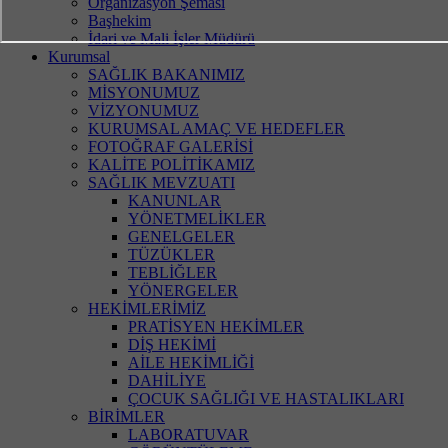
Organizasyon Şeması
Başhekim
İdari ve Mali İşler Müdürü
Kurumsal
SAĞLIK BAKANIMIZ
MİSYONUMUZ
VİZYONUMUZ
KURUMSAL AMAÇ VE HEDEFLER
FOTOĞRAF GALERİSİ
KALİTE POLİTİKAMIZ
SAĞLIK MEVZUATI
KANUNLAR
YÖNETMELİKLER
GENELGELER
TÜZÜKLER
TEBLİĞLER
YÖNERGELER
HEKİMLERİMİZ
PRATİSYEN HEKİMLER
DİŞ HEKİMİ
AİLE HEKİMLİĞİ
DAHİLİYE
ÇOCUK SAĞLIĞI VE HASTALIKLARI
BİRİMLER
LABORATUVAR