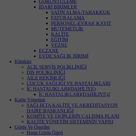
GÖRÜNTÜLEME
İDARİ BİRİMLER
SATIN ALMA-TAHAKKUK
FATURALAMA
PERSONEL-EVRAK KAYIT
MUTEMETLİK
KALİTE
EĞİTİM
VEZNE
ECZANE
EVDE SAĞLIK BİRİMİ
Klinikler
ACİL SERVİS POLİKLİNİĞİ
DİŞ POLİKLİNİĞİ
AİLE HEKİMLİĞİ
ÇOCUK SAĞLIĞI VE HASTALIKLARI
İÇ HASTALIKLARI(DAHİLİYE)
İÇ HASTALIKLARI(DAHİLİYE)2
Kalite Yönetimi
SAĞLIKTA KALİTE VE AKREDİTASYON
DAİRE BAŞKANLIĞI
KOMİTE VE EKİPLERİN ÇALIŞMA PLANI
KALİTE YÖNETİM SİSTEMİNİN YAPISI
Görüş Ve Öneriler
Hasta Görüş Öneri