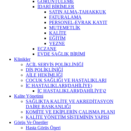
GÖRÜNTÜLEME
İDARİ BİRİMLER
SATIN ALMA-TAHAKKUK
FATURALAMA
PERSONEL-EVRAK KAYIT
MUTEMETLİK
KALİTE
EĞİTİM
VEZNE
ECZANE
EVDE SAĞLIK BİRİMİ
Klinikler
ACİL SERVİS POLİKLİNİĞİ
DİŞ POLİKLİNİĞİ
AİLE HEKİMLİĞİ
ÇOCUK SAĞLIĞI VE HASTALIKLARI
İÇ HASTALIKLARI(DAHİLİYE)
İÇ HASTALIKLARI(DAHİLİYE)2
Kalite Yönetimi
SAĞLIKTA KALİTE VE AKREDİTASYON
DAİRE BAŞKANLIĞI
KOMİTE VE EKİPLERİN ÇALIŞMA PLANI
KALİTE YÖNETİM SİSTEMİNİN YAPISI
Görüş Ve Öneriler
Hasta Görüş Öneri