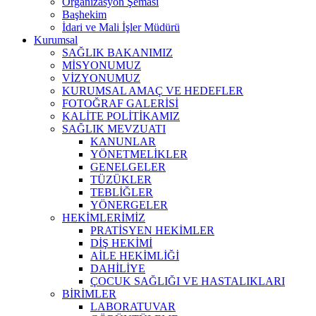
Organizasyon Şeması
Başhekim
İdari ve Mali İşler Müdürü
Kurumsal
SAĞLIK BAKANIMIZ
MİSYONUMUZ
VİZYONUMUZ
KURUMSAL AMAÇ VE HEDEFLER
FOTOĞRAF GALERİSİ
KALİTE POLİTİKAMIZ
SAĞLIK MEVZUATI
KANUNLAR
YÖNETMELİKLER
GENELGELER
TÜZÜKLER
TEBLİĞLER
YÖNERGELER
HEKİMLERİMİZ
PRATİSYEN HEKİMLER
DİŞ HEKİMİ
AİLE HEKİMLİĞİ
DAHİLİYE
ÇOCUK SAĞLIĞI VE HASTALIKLARI
BİRİMLER
LABORATUVAR