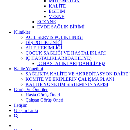
MUTEMETLİK
KALİTE
EĞİTİM
VEZNE
ECZANE
EVDE SAĞLIK BİRİMİ
Klinikler
ACİL SERVİS POLİKLİNİĞİ
DİŞ POLİKLİNİĞİ
AİLE HEKİMLİĞİ
ÇOCUK SAĞLIĞI VE HASTALIKLARI
İÇ HASTALIKLARI(DAHİLİYE)
İÇ HASTALIKLARI(DAHİLİYE)2
Kalite Yönetimi
SAĞLIKTA KALİTE VE AKREDİTASYON DAİRE
KOMİTE VE EKİPLERİN ÇALIŞMA PLANI
KALİTE YÖNETİM SİSTEMİNİN YAPISI
Görüş Ve Öneriler
Hasta Görüş Öneri
Çalışan Görüş Öneri
İletişim
Ulaşım Linki