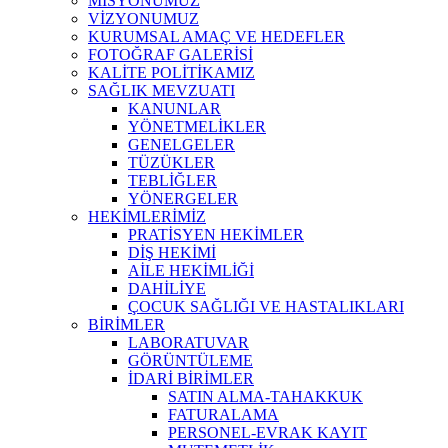
MİSYONUMUZ
VİZYONUMUZ
KURUMSAL AMAÇ VE HEDEFLER
FOTOĞRAF GALERİSİ
KALİTE POLİTİKAMIZ
SAĞLIK MEVZUATI
KANUNLAR
YÖNETMELİKLER
GENELGELER
TÜZÜKLER
TEBLİĞLER
YÖNERGELER
HEKİMLERİMİZ
PRATİSYEN HEKİMLER
DİŞ HEKİMİ
AİLE HEKİMLİĞİ
DAHİLİYE
ÇOCUK SAĞLIĞI VE HASTALIKLARI
BİRİMLER
LABORATUVAR
GÖRÜNTÜLEME
İDARİ BİRİMLER
SATIN ALMA-TAHAKKUK
FATURALAMA
PERSONEL-EVRAK KAYIT